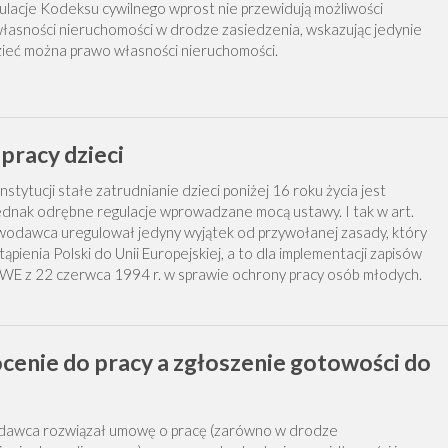
lacje Kodeksu cywilnego wprost nie przewidują możliwości
łasności nieruchomości w drodze zasiedzenia, wskazując jedynie
dzieć można prawo własności nieruchomości.
pracy dzieci
nstytucji stałe zatrudnianie dzieci poniżej 16 roku życia jest
ednak odrębne regulacje wprowadzane mocą ustawy. I tak w art.
odawca uregulował jedyny wyjątek od przywołanej zasady, który
ąpienia Polski do Unii Europejskiej, a to dla implementacji zapisów
WE z 22 czerwca 1994 r. w sprawie ochrony pracy osób młodych.
enie do pracy a zgłoszenie gotowości do
odawca rozwiązał umowę o pracę (zarówno w drodze