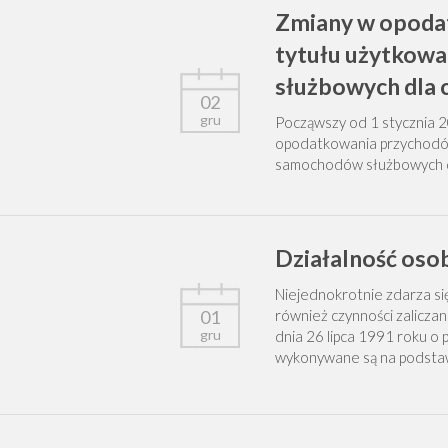
Zmiany w opodat
tytułu użytkow
służbowych dla
02
gru
Począwszy od 1 stycznia 2
opodatkowania przychodów
samochodów służbowych d
Działalność oso
Niejednokrotnie zdarza si
01
również czynności zaliczan
gru
dnia 26 lipca 1991 roku o
wykonywane są na podstaw