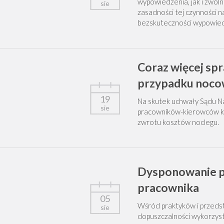
wypowiedzenia, jak i zwoln
sie
zasadności tej czynności 
bezskuteczności wypowied
Coraz więcej sp
przypadku noco
19
Na skutek uchwały Sądu N
sie
pracowników-kierowców ki
zwrotu kosztów noclegu.
Dysponowanie p
pracownika
05
Wśród praktyków i przedst
sie
dopuszczalności wykorzys