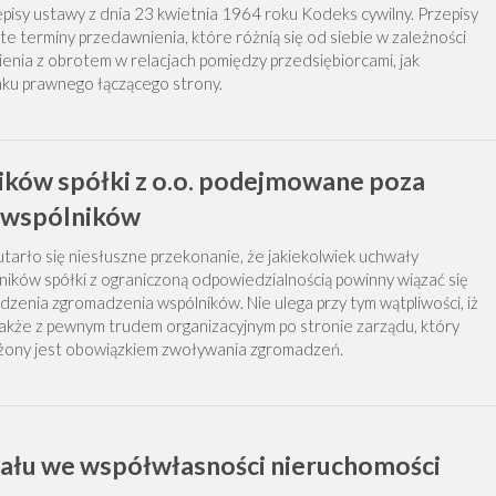
episy ustawy z dnia 23 kwietnia 1964 roku Kodeks cywilny. Przepisy
e terminy przedawnienia, które różnią się od siebie w zależności
ienia z obrotem w relacjach pomiędzy przedsiębiorcami, jak
nku prawnego łączącego strony.
ków spółki z o.o. podejmowane poza
 wspólników
arło się niesłuszne przekonanie, że jakiekolwiek uchwały
ków spółki z ograniczoną odpowiedzialnością powinny wiązać się
dzenia zgromadzenia wspólników. Nie ulega przy tym wątpliwości, iż
 także z pewnym trudem organizacyjnym po stronie zarządu, który
iążony jest obowiązkiem zwoływania zgromadzeń.
iału we współwłasności nieruchomości