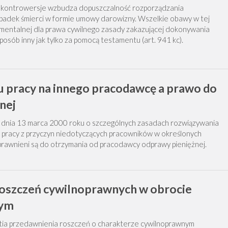
 kontrowersje wzbudza dopuszczalność rozporządzania
padek śmierci w formie umowy darowizny. Wszelkie obawy w tej
mentalnej dla prawa cywilnego zasady zakazującej dokonywania
posób inny jak tylko za pomocą testamentu (art. 941 kc).
du pracy na innego pracodawcę a prawo do
nej
z dnia 13 marca 2000 roku o szczególnych zasadach rozwiązywania
 pracy z przyczyn niedotyczących pracowników w określonych
rawnieni są do otrzymania od pracodawcy odprawy pieniężnej.
oszczeń cywilnoprawnych w obrocie
wym
tia przedawnienia roszczeń o charakterze cywilnoprawnym