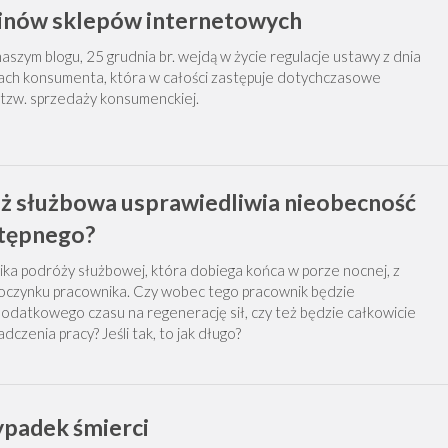
inów sklepów internetowych
naszym blogu, 25 grudnia br. wejdą w życie regulacje ustawy z dnia
ach konsumenta, która w całości zastępuje dotychczasowe
 tzw. sprzedaży konsumenckiej.
ż służbowa usprawiedliwia nieobecność
stępnego?
a podróży służbowej, która dobiega końca w porze nocnej, z
oczynku pracownika. Czy wobec tego pracownik będzie
odatkowego czasu na regenerację sił, czy też będzie całkowicie
czenia pracy? Jeśli tak, to jak długo?
padek śmierci