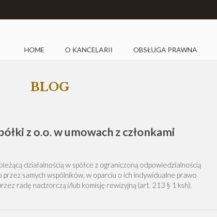
HOME
O KANCELARII
OBSŁUGA PRAWNA
BLOG
półki z o.o. w umowach z członkami
ieżącą działalnością w spółce z ograniczoną odpowiedzialnością
przez samych wspólników, w oparciu o ich indywidualne prawo
 przez radę nadzorczą i/lub komisję rewizyjną (art. 213 § 1 ksh).