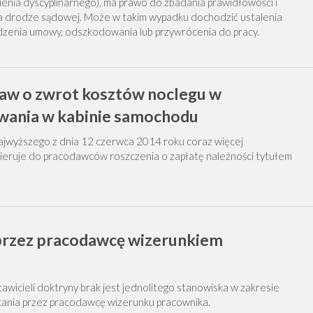
ienia dyscyplinarnego), ma prawo do zbadania prawidłowości i
na drodze sądowej. Może w takim wypadku dochodzić ustalenia
zenia umowy, odszkodowania lub przywrócenia do pracy.
raw o zwrot kosztów noclegu w
wania w kabinie samochodu
ajwyższego z dnia 12 czerwca 2014 roku coraz więcej
eruje do pracodawców roszczenia o zapłatę należności tytułem
rzez pracodawcę wizerunkiem
awicieli doktryny brak jest jednolitego stanowiska w zakresie
tania przez pracodawcę wizerunku pracownika.