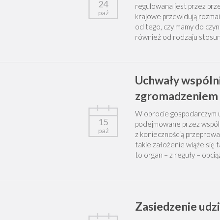
24
regulowana jest przez prz
paź
krajowe przewidują rozmait
od tego, czy mamy do czyn
również od rodzaju stosu
Uchwały wspólni
zgromadzeniem
W obrocie gospodarczym ut
15
podejmowane przez wspólni
paź
z koniecznością przeprowa
takie założenie wiąże się
to organ – z reguły – obc
Zasiedzenie udz