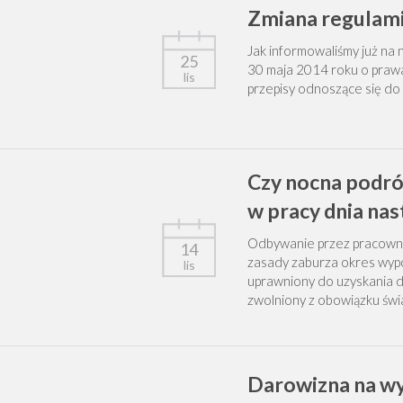
Zmiana regulam
Jak informowaliśmy już na 
25
30 maja 2014 roku o praw
lis
przepisy odnoszące się do
Czy nocna podró
w pracy dnia na
Odbywanie przez pracownik
14
zasady zaburza okres wyp
lis
uprawniony do uzyskania d
zwolniony z obowiązku świad
Darowizna na wy