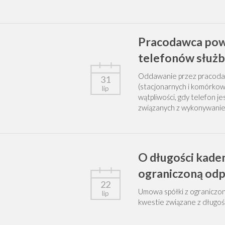
Pracodawca powi
telefonów służ
Oddawanie przez pracoda
31
(stacjonarnych i komórkow
lip
wątpliwości, gdy telefon j
związanych z wykonywani
O długości kaden
ograniczoną odp
22
Umowa spółki z ograniczo
lip
kwestie związane z długoś