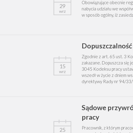
Obowiązujące obecnie regu
29
nabycia udziału we współw
wrz
w sposób ogólny, iż zasie
Dopuszczalność 
Zgodnie z art. 65 ust. 3 Ko
zakazane. Dopuszcza się j
15
3045 Kodeksu pracy ustaw
wrz
wszedł w życie z dniem wst
dyrektywy Rady nr 94/33/
Sądowe przywróc
pracy
Pracownik, z którym prac
25