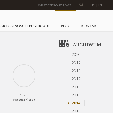
PL
|
EN
AKTUALNOŚCI I PUBLIKACJE
BLOG
KONTAKT
ARCHIWUM
2020
2019
2018
2017
2016
2015
Autor:
Mateusz Kierok
2014
2013