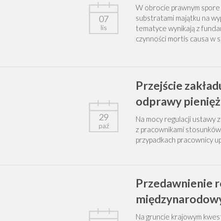
W obrocie prawnym spore
07
substratami majątku na wy
lis
tematyce wynikają z funda
czynności mortis causa w s
Przejście zakła
odprawy pienięż
29
Na mocy regulacji ustawy 
paź
z pracownikami stosunków
przypadkach pracownicy up
Przedawnienie r
międzynarodo
Na gruncie krajowym kwes