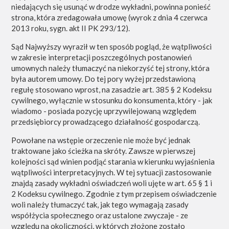
niedających się usunąć w drodze wykładni, powinna ponieść
strona, która zredagowała umowę (wyrok z dnia 4 czerwca
2013 roku, sygn. akt II PK 293/12).
Sąd Najwyższy wyraził w ten sposób pogląd, że wątpliwości
w zakresie interpretacji poszczególnych postanowień
umownych należy tłumaczyć na niekorzyść tej strony, która
była autorem umowy. Do tej pory wyżej przedstawioną
regułę stosowano wprost, na zasadzie art. 385 § 2 Kodeksu
cywilnego, wyłącznie w stosunku do konsumenta, który - jak
wiadomo - posiada pozycję uprzywilejowaną względem
przedsiębiorcy prowadzącego działalność gospodarczą.
Powołane na wstępie orzeczenie nie może być jednak
traktowane jako ścieżka na skróty. Zawsze w pierwszej
kolejności sąd winien podjąć starania w kierunku wyjaśnienia
wątpliwości interpretacyjnych. W tej sytuacji zastosowanie
znajdą zasady wykładni oświadczeń woli ujęte w art. 65 § 1 i
2 Kodeksu cywilnego. Zgodnie z tym przepisem oświadczenie
woli należy tłumaczyć tak, jak tego wymagają zasady
współżycia społecznego oraz ustalone zwyczaje - ze
względu na okoliczności, w których złożone zostało