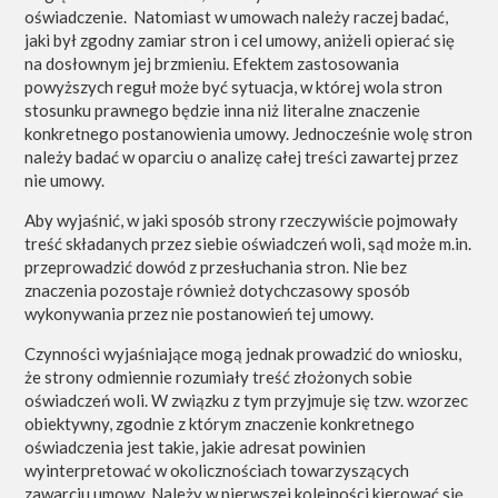
oświadczenie. Natomiast w umowach należy raczej badać,
jaki był zgodny zamiar stron i cel umowy, aniżeli opierać się
na dosłownym jej brzmieniu. Efektem zastosowania
powyższych reguł może być sytuacja, w której wola stron
stosunku prawnego będzie inna niż literalne znaczenie
konkretnego postanowienia umowy. Jednocześnie wolę stron
należy badać w oparciu o analizę całej treści zawartej przez
nie umowy.
Aby wyjaśnić, w jaki sposób strony rzeczywiście pojmowały
treść składanych przez siebie oświadczeń woli, sąd może m.in.
przeprowadzić dowód z przesłuchania stron. Nie bez
znaczenia pozostaje również dotychczasowy sposób
wykonywania przez nie postanowień tej umowy.
Czynności wyjaśniające mogą jednak prowadzić do wniosku,
że strony odmiennie rozumiały treść złożonych sobie
oświadczeń woli. W związku z tym przyjmuje się tzw. wzorzec
obiektywny, zgodnie z którym znaczenie konkretnego
oświadczenia jest takie, jakie adresat powinien
wyinterpretować w okolicznościach towarzyszących
zawarciu umowy. Należy w pierwszej kolejności kierować się