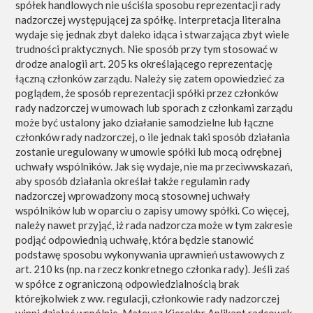
spółek handlowych nie uściśla sposobu reprezentacji rady
nadzorczej występującej za spółkę. Interpretacja literalna
wydaje się jednak zbyt daleko idąca i stwarzająca zbyt wiele
trudności praktycznych. Nie sposób przy tym stosować w
drodze analogii art. 205 ks określającego reprezentację
łączną członków zarządu. Należy się zatem opowiedzieć za
poglądem, że sposób reprezentacji spółki przez członków
rady nadzorczej w umowach lub sporach z członkami zarządu
może być ustalony jako działanie samodzielne lub łączne
członków rady nadzorczej, o ile jednak taki sposób działania
zostanie uregulowany w umowie spółki lub mocą odrębnej
uchwały wspólników. Jak się wydaje, nie ma przeciwwskazań,
aby sposób działania określał także regulamin rady
nadzorczej wprowadzony mocą stosownej uchwały
wspólników lub w oparciu o zapisy umowy spółki. Co więcej,
należy nawet przyjąć, iż rada nadzorcza może w tym zakresie
podjąć odpowiednią uchwałę, która będzie stanowić
podstawę sposobu wykonywania uprawnień ustawowych z
art. 210 ks (np. na rzecz konkretnego członka rady). Jeśli zaś
w spółce z ograniczoną odpowiedzialnością brak
którejkolwiek z ww. regulacji, członkowie rady nadzorczej