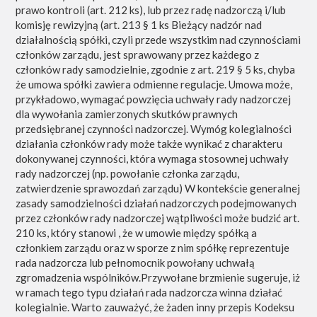
prawo kontroli (art. 212 ks), lub przez radę nadzorczą i/lub
komisję rewizyjną (art. 213 § 1 ks Bieżący nadzór nad
działalnością spółki, czyli przede wszystkim nad czynnościami
członków zarządu, jest sprawowany przez każdego z
członków rady samodzielnie, zgodnie z art. 219 § 5 ks, chyba
że umowa spółki zawiera odmienne regulacje. Umowa może,
przykładowo, wymagać powzięcia uchwały rady nadzorczej
dla wywołania zamierzonych skutków prawnych
przedsiębranej czynności nadzorczej. Wymóg kolegialności
działania członków rady może także wynikać z charakteru
dokonywanej czynności, która wymaga stosownej uchwały
rady nadzorczej (np. powołanie członka zarządu,
zatwierdzenie sprawozdań zarządu) W kontekście generalnej
zasady samodzielności działań nadzorczych podejmowanych
przez członków rady nadzorczej wątpliwości może budzić art.
210 ks, który stanowi , że w umowie między spółką a
członkiem zarządu oraz w sporze z nim spółkę reprezentuje
rada nadzorcza lub pełnomocnik powołany uchwałą
zgromadzenia wspólników.Przywołane brzmienie sugeruje, iż
w ramach tego typu działań rada nadzorcza winna działać
kolegialnie. Warto zauważyć, że żaden inny przepis Kodeksu