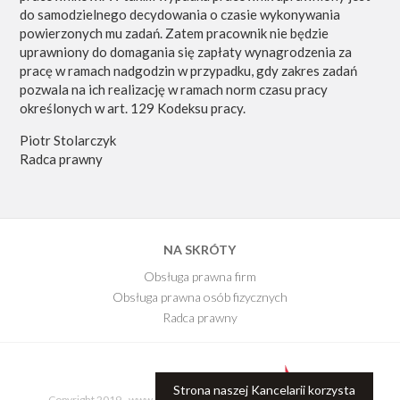
do samodzielnego decydowania o czasie wykonywania
powierzonych mu zadań. Zatem pracownik nie będzie
uprawniony do domagania się zapłaty wynagrodzenia za
pracę w ramach nadgodzin w przypadku, gdy zakres zadań
pozwala na ich realizację w ramach norm czasu pracy
określonych w art. 129 Kodeksu pracy.
Piotr Stolarczyk
Radca prawny
NA SKRÓTY
Obsługa prawna firm
Obsługa prawna osób fizycznych
Radca prawny
E-Book
Blog Kancelarii
Strona naszej Kancelarii korzysta
Copyright 2019 - www.kancelariaprawnajr.pl.