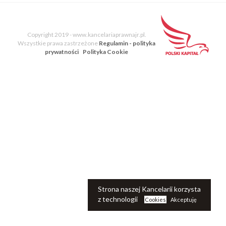
Blog Kancelarii
Copyright 2019 - www.kancelariaprawnajr.pl.
Wszystkie prawa zastrzeżone
Regulamin - polityka
prywatności
Polityka Cookie
Strona naszej Kancelarii korzysta
z technologii
Cookies
Akceptuję