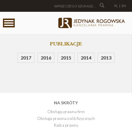
PL
|
EN
PUBLIKACJE
2017
2016
2015
2014
2013
NA SKRÓTY
Obsługa prawna firm
Obsługa prawna osób fizycznych
Radca prawny
E-Book