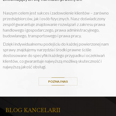
Naszym celem jest sukces i zadowolenie klientów – zarówno
przedsiębiorców, jak i osób fizycznych. Nasz doświadczony
zespół gwarantuje znajdowanie rozwiązań z zakresu prawa
handlowego i gospodarczego, prawa administracyjnego,
budowlanego, transportowego i prawa pracy.
Dzięki indywidualnemu podejściu do każdej powierzonej nam
sprawy znajdujemy narzędzia i środki prawne ściśle
dostosowane do specyfiki każdego przypadku i oczekiwań
klientów, co gwarantuje najwyższą możliwą skuteczność i
najwyższą jakość obsługi.
POZNAJ NAS
BLOG KANCELARII