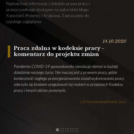
Najświeższe informacje z dziedzin prawa pracy i
prawa cywilnego dostępne na autorskim blogu
Kancelarii Prawnej z Krakowa. Zapraszamy do
częstego zaglądania.
14.10.2020
Praca zdalna w kodeksie pracy -
komentarz do projektu zmian
Pandemia COVID-19 spowodowała rewolucję niemal w każdej
dziedzinie naszego życia. Nie inaczej jest z prawem pracy, gdzie
konieczność nagłego przeorganizowania zasad wykonywania pracy
j
zderzyła się brakiem uregulowań tej materii w przepisach Kodeksu
s
pracy i innych aktów prawnych.
r
CZYTAJ NA NASZYM BLOGU
1
2
3
4
5