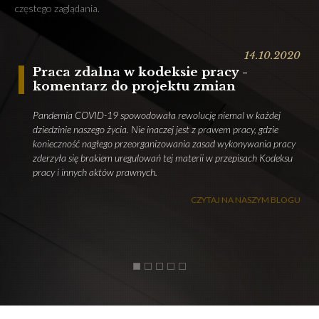
częstego zaglądania.
14.10.2020
Praca zdalna w kodeksie pracy -
komentarz do projektu zmian
Pandemia COVID-19 spowodowała rewolucję niemal w każdej
dziedzinie naszego życia. Nie inaczej jest z prawem pracy, gdzie
konieczność nagłego przeorganizowania zasad wykonywania pracy
j
zderzyła się brakiem uregulowań tej materii w przepisach Kodeksu
s
pracy i innych aktów prawnych.
r
CZYTAJ NA NASZYM BLOGU
1
2
3
4
5