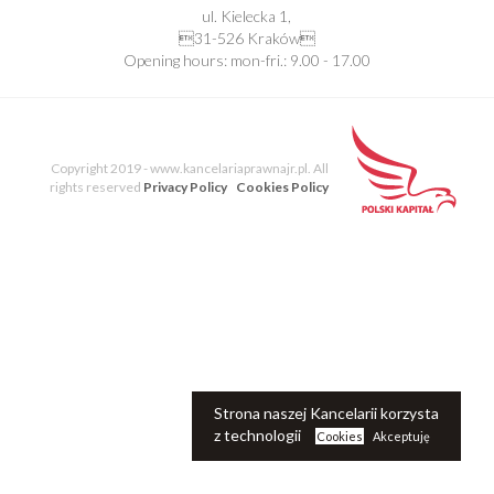
ul. Kielecka 1,
31-526 Kraków
Opening hours: mon-fri.: 9.00 - 17.00
Copyright 2019 - www.kancelariaprawnajr.pl. All
rights reserved
Privacy Policy
Cookies Policy
Strona naszej Kancelarii korzysta
z technologii
Cookies
Akceptuję