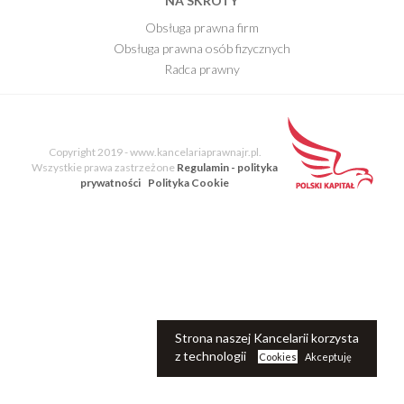
NA SKRÓTY
Obsługa prawna firm
Obsługa prawna osób fizycznych
Radca prawny
E-Book
Blog Kancelarii
Copyright 2019 - www.kancelariaprawnajr.pl.
Wszystkie prawa zastrzeżone
Regulamin - polityka
prywatności
Polityka Cookie
Strona naszej Kancelarii korzysta
z technologii
Cookies
Akceptuję