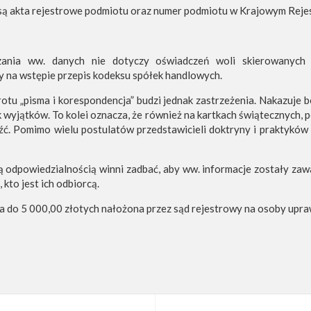
są akta rejestrowe podmiotu oraz numer podmiotu w Krajowym Reje
ania ww. danych nie dotyczy oświadczeń woli skierowanych
 na wstępie przepis kodeksu spółek handlowych.
tu „pisma i korespondencja” budzi jednak zastrzeżenia. Nakazuje
yjątków. To kolei oznacza, że również na kartkach świątecznych, po
źć. Pomimo wielu postulatów przedstawicieli doktryny i praktyków 
odpowiedzialnością winni zadbać, aby ww. informacje zostały zawa
 kto jest ich odbiorcą.
do 5 000,00 złotych nałożona przez sąd rejestrowy na osoby upra