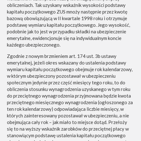
obliczeniach. Tak uzyskany wskaźnik wysokości podstawy
kapitału początkowego ZUS mnoży następnie przez kwotę
bazową obowiązującą w II kwartale 1998 roku i otrzymuje
podstawę wymiaru kapitału początkowego. Jego wysokość,
podobnie jak to jest w przypadku składki na ubezpieczenie
emerytalne, ewidencjonuje się na indywidualnym koncie
każdego ubezpieczonego.
Zgodnie z nowym brzmieniem art. 174 ust. 3b ustawy
emerytalnej, jeżeli okres wskazany do ustalenia podstawy
wymiaru kapitału początkowego obejmuje rok kalendarzowy,
w którym ubezpieczony pozostawał w ubezpieczeniu
społecznym jedynie przez część miesięcy tego roku, to do
obliczenia stosunku wynagrodzenia uzyskanego w tym roku
do przeciętnego wynagrodzenia przyjmowana będzie kwota
przeciętnego miesięcznego wynagrodzenia (ogłoszonego za
ten rok kalendarzowy) odpowiadająca liczbie miesięcy, w
których zainteresowany pozostawał w ubezpieczeniu, a nie
obejmująca cały rok – jak miało to miejsce dotąd. Przełoży
się to na wyższy wskaźnik zarobków do przeciętnej płacy w
stanowiącym podstawę ustalenia kapitału początkowego