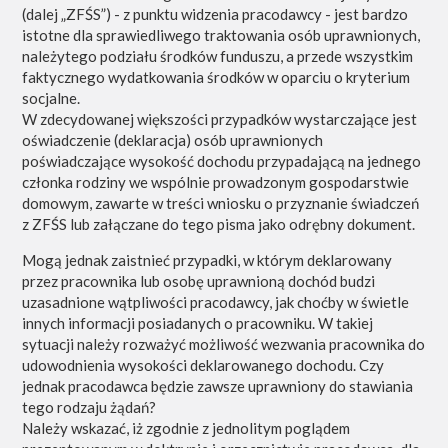
(dalej „ZFŚS”) - z punktu widzenia pracodawcy - jest bardzo
istotne dla sprawiedliwego traktowania osób uprawnionych,
należytego podziału środków funduszu, a przede wszystkim
faktycznego wydatkowania środków w oparciu o kryterium
socjalne.
W zdecydowanej większości przypadków wystarczające jest
oświadczenie (deklaracja) osób uprawnionych
poświadczające wysokość dochodu przypadającą na jednego
członka rodziny we wspólnie prowadzonym gospodarstwie
domowym, zawarte w treści wniosku o przyznanie świadczeń
z ZFŚS lub załączane do tego pisma jako odrębny dokument.
Mogą jednak zaistnieć przypadki, w którym deklarowany
przez pracownika lub osobę uprawnioną dochód budzi
uzasadnione wątpliwości pracodawcy, jak choćby w świetle
innych informacji posiadanych o pracowniku. W takiej
sytuacji należy rozważyć możliwość wezwania pracownika do
udowodnienia wysokości deklarowanego dochodu. Czy
jednak pracodawca będzie zawsze uprawniony do stawiania
tego rodzaju żądań?
Należy wskazać, iż zgodnie z jednolitym poglądem