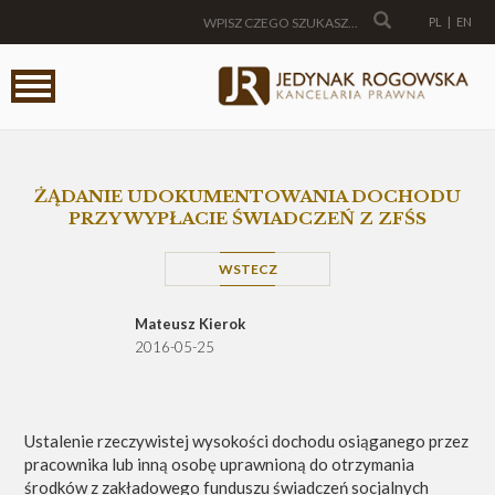
PL
|
EN
ŻĄDANIE UDOKUMENTOWANIA DOCHODU
PRZY WYPŁACIE ŚWIADCZEŃ Z ZFŚS
WSTECZ
Mateusz Kierok
2016-05-25
Ustalenie rzeczywistej wysokości dochodu osiąganego przez
pracownika lub inną osobę uprawnioną do otrzymania
środków z zakładowego funduszu świadczeń socjalnych