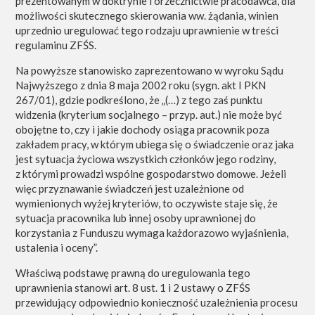
prezentowanym w doktrynie i orzecznictwie pracodawca, dla
możliwości skutecznego skierowania ww. żądania, winien
uprzednio uregulować tego rodzaju uprawnienie w treści
regulaminu ZFŚS.
Na powyższe stanowisko zaprezentowano w wyroku Sądu
Najwyższego z dnia 8 maja 2002 roku (sygn. akt I PKN
267/01), gdzie podkreślono, że „(…) z tego zaś punktu
widzenia (kryterium socjalnego – przyp. aut.) nie może być
obojętne to, czy i jakie dochody osiąga pracownik poza
zakładem pracy, w którym ubiega się o świadczenie oraz jaka
jest sytuacja życiowa wszystkich członków jego rodziny,
z którymi prowadzi wspólne gospodarstwo domowe. Jeżeli
więc przyznawanie świadczeń jest uzależnione od
wymienionych wyżej kryteriów, to oczywiste staje się, że
sytuacja pracownika lub innej osoby uprawnionej do
korzystania z Funduszu wymaga każdorazowo wyjaśnienia,
ustalenia i oceny”.
Właściwą podstawę prawną do uregulowania tego
uprawnienia stanowi art. 8 ust. 1 i 2 ustawy o ZFŚS
przewidujący odpowiednio konieczność uzależnienia procesu