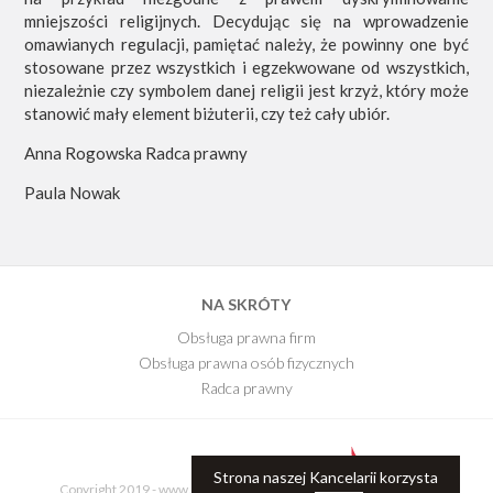
mniejszości religijnych. Decydując się na wprowadzenie
omawianych regulacji, pamiętać należy, że powinny one być
stosowane przez wszystkich i egzekwowane od wszystkich,
niezależnie czy symbolem danej religii jest krzyż, który może
stanowić mały element biżuterii, czy też cały ubiór.
Anna Rogowska Radca prawny
Paula Nowak
NA SKRÓTY
Obsługa prawna firm
Obsługa prawna osób fizycznych
Radca prawny
E-Book
Blog Kancelarii
Strona naszej Kancelarii korzysta
Copyright 2019 - www.kancelariaprawnajr.pl.