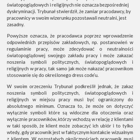
światopoglądowych i religijnych nie oznacza bezpośredniej
dyskryminacji. Trybunał stwierdził, że zamiar pracodawcy, by
pracownicy w swoim wizerunku pozostawali neutralni, jest
zasadny.
Powyższe oznacza, że pracodawca poprzez wprowadzenie
odpowiednich przepisów zakładowych, np. postanowień w
regulaminie pracy, może zdecydować o neutralności
światopoglądowej swojego zakładu pracy i może zakazać
noszenia symboli politycznych, światopoglądowych i
religijnych w pracy, tak samo jak może nakazać pracownikom
stosowanie się do określonego dress code’u.
W swoim orzeczeniu Trybunał podkreślił jednak, że zakaz
noszenia symboli politycznych, światopoglądowych i
religijnych w miejscu pracy musi być ograniczony do
absolutnego minimum. Oznacza to, że może on dotyczyć
wyłącznie symboli które są widoczne dla otoczenia oraz
wyłącznie pracowników, którzy wchodzą w relację z klientami
w taki sposób, że klient może zobaczyć ich ubiór i to tylko
wtedy, gdy pracownik jest w faktycznym kontakcie wizualnym
z klientem. W pozostałych okolicznościach pracownik musi