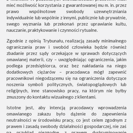
mieć możliwość korzystania z gwarantowanej mu m. in. przez
prawo wspólnotowe swobody uzewnętrzniania
indywidualnie lub wspólnie z innymi, publicznie lub prywatnie,
swego wyznania lub przekonań przez uprawianie kultu,
nauczanie, praktykowanie i czynności rytualne.
Zgodnie z opinią Trybunału, realizacją zasady minimalnego
ograniczania praw i swobód człowieka będzie również
zbadanie przez sądy orzekające w sprawach dotyczących
omawianej materii, czy – uwzględniając ograniczenia, jakim
podlega przedsiębiorca, oraz bez nakładania na niego
dodatkowych ciężarów – pracodawca mógł zapewnić
pracownikowi niegodzącemu się na ograniczenia dotyczące
noszenia symboli politycznych, światopoglądowych lub
religijnych, inne stanowisko pracy, na którym nie byłby
zmuszony do kontaktu wizualnego z klientami.
Istotne jest, aby intencją pracodawcy wprowadzenia
omawianego zakazu było dążenie do zapewnienia
neutralności w środowisku pracy, co jest celem zgodnym z
prawem i zasadą swobody działalności gospodarczej, nie zaś
na przykład niezgodne z prawem dyskryminowanie