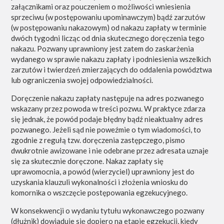
załącznikami oraz pouczeniem o możliwości wniesienia
sprzeciwu (w postępowaniu upominawczym) bądź zarzutów
(w postępowaniu nakazowym) od nakazu zapłaty w terminie
dwóch tygodni licząc od dnia skutecznego doręczenia tego
nakazu. Pozwany uprawniony jest zatem do zaskarżenia
wydanego w sprawie nakazu zapłaty i podniesienia wszelkich
zarzutów i twierdzeń zmierzających do oddalenia powództwa
lub ograniczenia swojej odpowiedzialności.
Doręczenie nakazu zapłaty następuje na adres pozwanego
wskazany przez powoda w treści pozwu. W praktyce zdarza
się jednak, że powód podaje błędny bądź nieaktualny adres
pozwanego. Jeżeli sąd nie poweźmie o tym wiadomości, to
zgodnie z regułą tzw. doręczenia zastępczego, pismo
dwukrotnie awizowane i nie odebrane przez adresata uznaje
się za skutecznie doręczone. Nakaz zapłaty się
uprawomocnia, a powód (wierzyciel) uprawniony jest do
uzyskania klauzuli wykonalności i złożenia wniosku do
komornika o wszczęcie postępowania egzekucyjnego.
W konsekwencji o wydaniu tytułu wykonawczego pozwany
(dłużnik) dowiaduje się dopiero na etapie egzekucji, kiedy