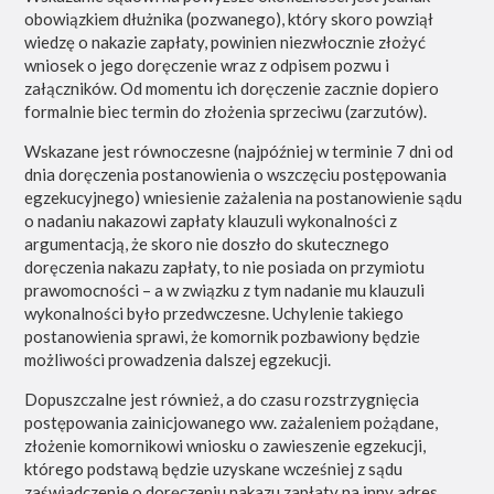
obowiązkiem dłużnika (pozwanego), który skoro powziął
wiedzę o nakazie zapłaty, powinien niezwłocznie złożyć
wniosek o jego doręczenie wraz z odpisem pozwu i
załączników. Od momentu ich doręczenie zacznie dopiero
formalnie biec termin do złożenia sprzeciwu (zarzutów).
Wskazane jest równoczesne (najpóźniej w terminie 7 dni od
dnia doręczenia postanowienia o wszczęciu postępowania
egzekucyjnego) wniesienie zażalenia na postanowienie sądu
o nadaniu nakazowi zapłaty klauzuli wykonalności z
argumentacją, że skoro nie doszło do skutecznego
doręczenia nakazu zapłaty, to nie posiada on przymiotu
prawomocności – a w związku z tym nadanie mu klauzuli
wykonalności było przedwczesne. Uchylenie takiego
postanowienia sprawi, że komornik pozbawiony będzie
możliwości prowadzenia dalszej egzekucji.
Dopuszczalne jest również, a do czasu rozstrzygnięcia
postępowania zainicjowanego ww. zażaleniem pożądane,
złożenie komornikowi wniosku o zawieszenie egzekucji,
którego podstawą będzie uzyskane wcześniej z sądu
zaświadczenie o doręczeniu nakazu zapłaty na inny adres