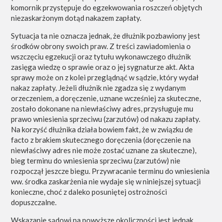
komornik przystępuje do egzekwowania roszczeń objętych
niezaskarżonym dotąd nakazem zapłaty.
Sytuacja ta nie oznacza jednak, że dłużnik pozbawiony jest
środków obrony swoich praw. Z treści zawiadomienia o
wszczęciu egzekucji oraz tytułu wykonawczego dłużnik
zasięga wiedzę o sprawie oraz o jej sygnaturze akt. Akta
sprawy może on z kolei przeglądnąć w sądzie, który wydał
nakaz zapłaty. Jeżeli dłużnik nie zgadza się z wydanym
orzeczeniem, a doręczenie, uznane wcześniej za skuteczne,
zostało dokonane na niewłaściwy adres, przysługuje mu
prawo wniesienia sprzeciwu (zarzutów) od nakazu zapłaty.
Na korzyść dłużnika działa bowiem fakt, że w związku
de
facto
z brakiem skutecznego doręczenia (doręczenie na
niewłaściwy adres nie może zostać uznane za skuteczne),
bieg terminu do wniesienia sprzeciwu (zarzutów) nie
rozpoczął jeszcze biegu. Przywracanie terminu do wniesienia
ww. środka zaskarżenia nie wydaje się w niniejszej sytuacji
konieczne, choć z daleko posuniętej ostrożności
dopuszczalne.
Wskazanie sądowi na powyższe okoliczności jest jednak