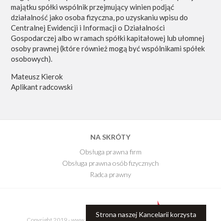
majątku spółki wspólnik przejmujący winien podjąć
działalność jako osoba fizyczna, po uzyskaniu wpisu do
Centralnej Ewidencji i Informacji o Działalności
Gospodarczej albo w ramach spółki kapitałowej lub ułomnej
osoby prawnej (które również mogą być wspólnikami spółek
osobowych).
Mateusz Kierok
Aplikant radcowski
NA SKRÓTY
Obsługa prawna firm
Obsługa prawna osób fizycznych
Radca prawny
E-Book
Blog Kancelarii
Strona naszej Kancelarii korzysta
Copyright 2019 - www.kancelariaprawnajr.pl.