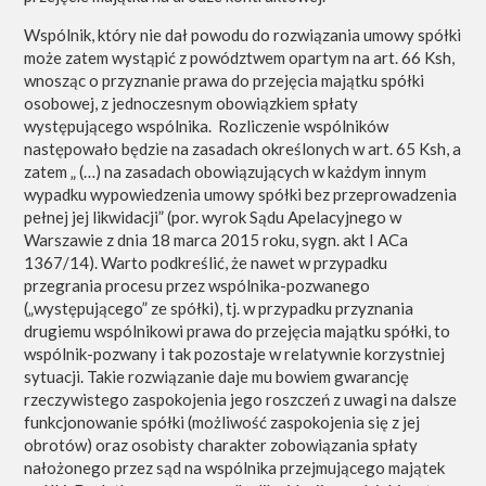
Wspólnik, który nie dał powodu do rozwiązania umowy spółki
może zatem wystąpić z powództwem opartym na art. 66 Ksh,
wnosząc o przyznanie prawa do przejęcia majątku spółki
osobowej, z jednoczesnym obowiązkiem spłaty
występującego wspólnika. Rozliczenie wspólników
następowało będzie na zasadach określonych w art. 65 Ksh, a
zatem „
(…) na zasadach obowiązujących w każdym innym
wypadku wypowiedzenia umowy spółki bez przeprowadzenia
pełnej jej likwidacji
” (por. wyrok Sądu Apelacyjnego w
Warszawie z dnia 18 marca 2015 roku, sygn. akt I ACa
1367/14). Warto podkreślić, że nawet w przypadku
przegrania procesu przez wspólnika-pozwanego
(„występującego” ze spółki), tj. w przypadku przyznania
drugiemu wspólnikowi prawa do przejęcia majątku spółki, to
wspólnik-pozwany i tak pozostaje w relatywnie korzystniej
sytuacji. Takie rozwiązanie daje mu bowiem gwarancję
rzeczywistego zaspokojenia jego roszczeń z uwagi na dalsze
funkcjonowanie spółki (możliwość zaspokojenia się z jej
obrotów) oraz osobisty charakter zobowiązania spłaty
nałożonego przez sąd na wspólnika przejmującego majątek