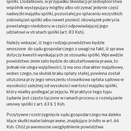
spółki. Dodatkowo, w przypadku likwidacji przedsiębiorstwa
wspólnik występujący mógłby albo otrzymać jedynie część
nadwyżki majątku spółki, pozostałej po spłaceniu wszystkich
zobowiązań spółki albo nawet ponieść obowiązek pokrycia
powstałego niedoboru w części odpowiadającej jego
udziałowi w stratach spółki (art. 83 Ksh).
Należy wskazać, iż tego rodzaju powództwo będzie
wnoszone do sądu gospodarczego z uwagi na fakt, iż sprawa
dotyczy kwestii wynikających ze stosunku spółki. Wprawdzie
powództwo zmierzało będzie do ukształtowania prawa, to
jednak nie ulega wątpliwości, iż ma ono charakter majątkowy,
wobec czego, na skutek braku opłaty stałej, powinna został
uiszczona przy jego wnoszeniu stosunkowa opłata sądowa w
wysokości zależnej od wysokości wartości majątku spółki,
który miałby podlegać przejęciu. W praktyce tego typu
żądanie jest często łączone w ramach procesu o rozwiązanie
umowy spółki z art. 63 § 1 Ksh.
Pozytywne rozstrzygnięcie sądu gospodarczego ma daleko
idące skutki materialnoprawne, znajdujące źródło w art. 66
Ksh. Otóż prawomocne uwzględnienie powództwa