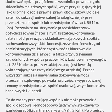
skutkować będzie przejściem na wspólnika-powoda ogółu
składników majątkowych spółki, w tym przysługujących jej
jako ułomnej osobie prawnej praw i obowiązków. Dojdzie
zatem do sukcesji uniwersalnej (analogicznie jak przy
przekształceniu spółek lub przedsiębiorców - art. 551 i n.
Ksh). Pozwala to na utrzymanie przedsiębiorstwa w
dotychczasowym (materialnym) kształcie, kontynuację
działalności przy użyciu składników majątkowych spółki z
zachowaniem wszystkich koncesji, zezwoleń i innych zgód
administracyjnych, które częstokroć są kluczowe dla
kontynuowania działalności, a także przy utrzymaniu
zatrudnionych w spółce pracowników (zachowanie wymogów
1
art. 23
Kodeksu pracy w takiej sytuacji jest kwestią
wykraczającą poza ramy niniejszego artykułu). Przede
wszystkim sukcesja uniwersalna dokonywana mocą
orzeczenia sądowego pozwala na przejęcie wypracowanej
renomy przedsiębiorstwa spółki osobowej, w tym kontaktów
handlowych i klienteli.
Co do zasady przejmujący wspólnik nie może prowadzić
spółki osobowej jednoosobowo (jedyny wyjątek zawarto
względem spółki partnerskiej w art. 98 § 2 Ksh). Po przejściu