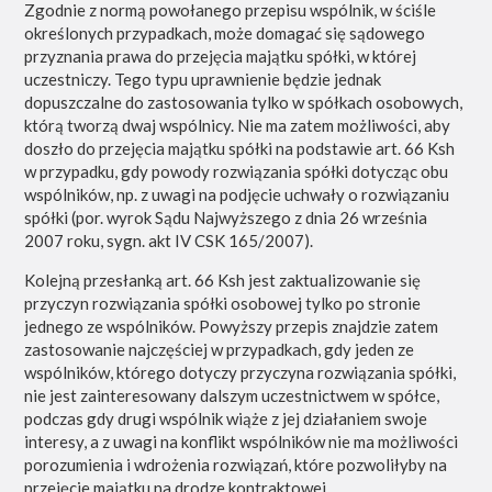
Zgodnie z normą powołanego przepisu wspólnik, w ściśle
określonych przypadkach, może domagać się sądowego
przyznania prawa do przejęcia majątku spółki, w której
uczestniczy. Tego typu uprawnienie będzie jednak
dopuszczalne do zastosowania tylko w spółkach osobowych,
którą tworzą dwaj wspólnicy. Nie ma zatem możliwości, aby
doszło do przejęcia majątku spółki na podstawie art. 66 Ksh
w przypadku, gdy powody rozwiązania spółki dotycząc obu
wspólników, np. z uwagi na podjęcie uchwały o rozwiązaniu
spółki (por. wyrok Sądu Najwyższego z dnia 26 września
2007 roku, sygn. akt IV CSK 165/2007).
Kolejną przesłanką art. 66 Ksh jest zaktualizowanie się
przyczyn rozwiązania spółki osobowej tylko po stronie
jednego ze wspólników. Powyższy przepis znajdzie zatem
zastosowanie najczęściej w przypadkach, gdy jeden ze
wspólników, którego dotyczy przyczyna rozwiązania spółki,
nie jest zainteresowany dalszym uczestnictwem w spółce,
podczas gdy drugi wspólnik wiąże z jej działaniem swoje
interesy, a z uwagi na konflikt wspólników nie ma możliwości
porozumienia i wdrożenia rozwiązań, które pozwoliłyby na
przejęcie majątku na drodze kontraktowej.