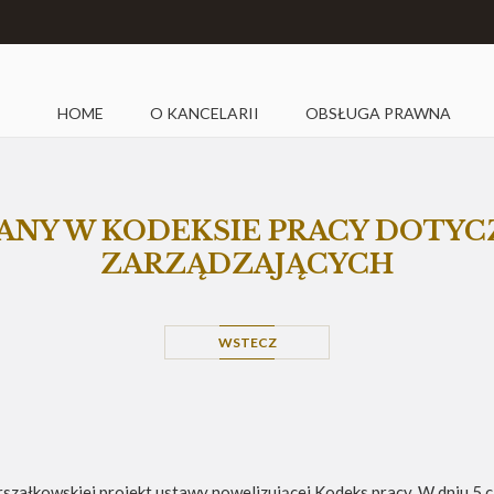
HOME
O KANCELARII
OBSŁUGA PRAWNA
ANY W KODEKSIE PRACY DOTY
ZARZĄDZAJĄCYCH
WSTECZ
szałkowskiej projekt ustawy nowelizującej Kodeks pracy. W dniu 5 