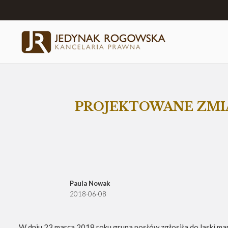
PROJEKTOWANE ZMI
Paula Nowak
2018-06-08
W dniu 23 marca 2018 roku grupa posłów zgłosiła do laski mar