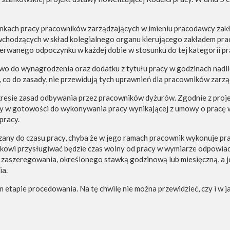
nkach pracy pracowników zarządzających w imieniu pracodawcy zakł
chodzących w skład kolegialnego organu kierującego zakładem prac
erwanego odpoczynku w każdej dobie w stosunku do tej kategorii p
o do wynagrodzenia oraz dodatku z tytułu pracy w godzinach nadlicz
 co do zasady, nie przewidują tych uprawnień dla pracowników zarz
akresie zasad odbywania przez pracowników dyżurów. Zgodnie z pro
 w gotowości do wykonywania pracy wynikającej z umowy o pracę w
pracy.
zany do czasu pracy, chyba że w jego ramach pracownik wykonuje pra
owi przysługiwać będzie czas wolny od pracy w wymiarze odpowiadaj
zaszeregowania, określonego stawką godzinową lub miesięczną, a je
ia.
tapie procedowania. Na tę chwilę nie można przewidzieć, czy i w jak