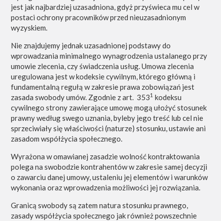
jest jak najbardziej uzasadniona, gdyż przyświeca mu cel w
postaci ochrony pracowników przed nieuzasadnionym
wyzyskiem.
Nie znajdujemy jednak uzasadnionej podstawy do
wprowadzania minimalnego wynagrodzenia ustalanego przy
umowie zlecenia, czy świadczenia usług. Umowa zlecenia
uregulowana jest w kodeksie cywilnym, którego główną i
fundamentalną regułą w zakresie prawa zobowiązań jest
1
zasada swobody umów. Zgodnie z art. 353
kodeksu
cywilnego
strony zawierające umowę mogą ułożyć stosunek
prawny według swego uznania, byleby jego treść lub cel nie
sprzeciwiały się właściwości (naturze) stosunku, ustawie ani
zasadom współżycia społecznego.
Wyrażona w omawianej zasadzie wolność kontraktowania
polega na swobodzie kontrahentów w zakresie samej decyzji
o zawarciu danej umowy, ustaleniu jej elementów i warunków
wykonania oraz wprowadzenia możliwości jej rozwiązania.
Granicą swobody są zatem natura stosunku prawnego,
zasady współżycia społecznego jak również powszechnie