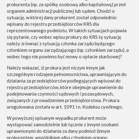
prokurenta (np. za spółkę osobową albo kapitałową) przed
organem administracji publicznej lub sądem. Chodzi o
sytuację, w której dany prokurent został odpowiednio
wpisany do rejestru przedsiębiorców KRS dla
reprezentowanego podmiotu. W takich sytuacjach pojawia
się pytanie, czy wobec wpisu prokury do KRS tę sytuację
należy zrównać z sytuacją członka zarządu będącego
członkiem organu zarządzającego (np. członkiem zarządu), a
wobec tego nie powinno być mowy o opłacie skarbowej?
Należy wskazać, iż prokura jest niczym innym jak
szczególnym rodzajem pełnomocnictwa, uprawniającym do
działania za przedsiębiorców podlegających wpisowi do
rejestru przedsiębiorców, które obejmuje uprawnienie do
podejmowania czynności sądowych i pozasądowych,
związanych z prowadzeniem przedsiębiorstwa. Prokura
uregulowana została w art. 1091 i n. Kodeksu cywilnego.
W powyższej opisanym wypadku prokurent może
występować samodzielnie lub łącznie z innymi osobami
uprawnionymi do działania za dany podmiot (innym
prokurentem, wspólnikiem albo członkiem organu