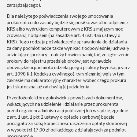
zarządzającego).
Dla należytego poświadczenia swojego umocowania
prokurent co do zasady będzie się posiłkował albo odpisem z
KRS albo wydrukiem komputerowym z KRS z mającym moc
zrównaną z odpisem (na zasadzie art. 4 ust. 4aa ustawy o
KRS). Tego rodzaju poświadczenie uprawnienia do działania
za dany podmiot może także wynikać z odpowiedniej uchwały
udzielającej prokury - należy bowiem pamiętać, że zgłoszenie
prokury do rejestru przedsiębiorców jest wprawdzie
obowiązkiem podmiotu udzielającego prokury (wynikającym z
art. 1098 § 1 Kodeksu cywilnego), tym niemniej wpis w tym
zakresie ma deklaratoryjny charakter, wobec czego prokura
jest skuteczna już od chwilą jej udzielenia.
Przedłożenie któregokolwiek z powyższych dokumentów,
wskazujących na udzielenie i działanie przez prokurenta,
przed organem administracji publicznej lub w sądzie, zgodnie
z art. 1 ust. 1 pkt 2 ustawy o opłacie skarbowej będzie
pociągało za sobą konieczność uiszczenia opłaty skarbowej
w wysokości 17,00 zł od każdego z działających za podmiot
prokurentów.