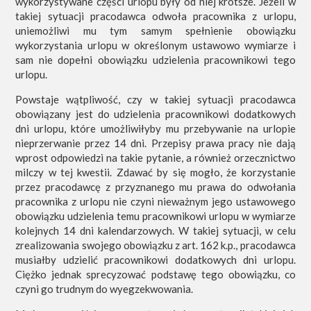
wykorzystywane części urlopu były od niej krótsze. Jeżeli w
takiej sytuacji pracodawca odwoła pracownika z urlopu,
uniemożliwi mu tym samym spełnienie obowiązku
wykorzystania urlopu w określonym ustawowo wymiarze i
sam nie dopełni obowiązku udzielenia pracownikowi tego
urlopu.
Powstaje wątpliwość, czy w takiej sytuacji pracodawca
obowiązany jest do udzielenia pracownikowi dodatkowych
dni urlopu, które umożliwiłyby mu przebywanie na urlopie
nieprzerwanie przez 14 dni. Przepisy prawa pracy nie dają
wprost odpowiedzi na takie pytanie, a również orzecznictwo
milczy w tej kwestii. Zdawać by się mogło, że korzystanie
przez pracodawcę z przyznanego mu prawa do odwołania
pracownika z urlopu nie czyni nieważnym jego ustawowego
obowiązku udzielenia temu pracownikowi urlopu w wymiarze
kolejnych 14 dni kalendarzowych. W takiej sytuacji, w celu
zrealizowania swojego obowiązku z art. 162 k.p., pracodawca
musiałby udzielić pracownikowi dodatkowych dni urlopu.
Ciężko jednak sprecyzować podstawę tego obowiązku, co
czyni go trudnym do wyegzekwowania.