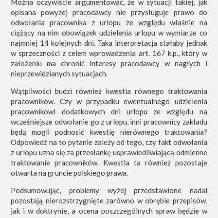
Można oczywiście argumentować, że w sytuacji takiej, jak
opisana powyżej pracodawcy nie przysługuje prawo do
odwołania pracownika z urlopu ze względu właśnie na
ciążący na nim obowiązek udzielenia urlopu w wymiarze co
najmniej 14 kolejnych dni. Taka interpretacja stałaby jednak
w sprzeczności z celem wprowadzenia art. 167 k.p., który w
założeniu ma chronić interesy pracodawcy w nagłych i
nieprzewidzianych sytuacjach.
Wątpliwości budzi również kwestia równego traktowania
pracowników. Czy w przypadku ewentualnego udzielenia
pracownikowi dodatkowych dni urlopu ze względu na
wcześniejsze odwołanie go z urlopu, inni pracownicy zakładu
będą mogli podnosić kwestię nierównego traktowania?
Odpowiedź na to pytanie zależy od tego, czy fakt odwołania
z urlopu uzna się za przesłankę usprawiedliwiającą odmienne
traktowanie pracowników. Kwestia ta również pozostaje
otwarta na gruncie polskiego prawa.
Podsumowując, problemy wyżej przedstawione nadal
pozostają nierozstrzygnięte zarówno w obrębie przepisów,
jak i w doktrynie, a ocena poszczególnych spraw będzie w