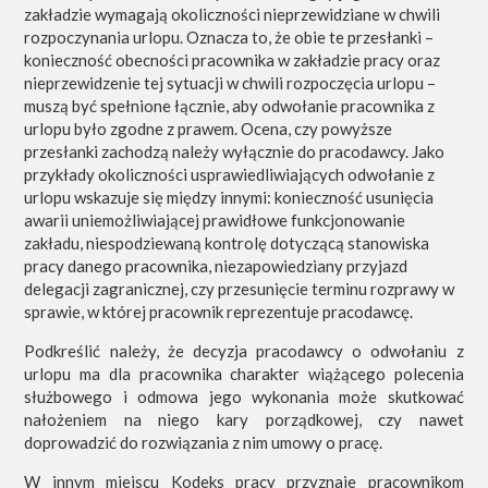
zakładzie wymagają okoliczności nieprzewidziane w chwili
rozpoczynania urlopu. Oznacza to, że obie te przesłanki –
konieczność obecności pracownika w zakładzie pracy oraz
nieprzewidzenie tej sytuacji w chwili rozpoczęcia urlopu –
muszą być spełnione łącznie, aby odwołanie pracownika z
urlopu było zgodne z prawem. Ocena, czy powyższe
przesłanki zachodzą należy wyłącznie do pracodawcy. Jako
przykłady okoliczności usprawiedliwiających odwołanie z
urlopu wskazuje się między innymi: konieczność usunięcia
awarii uniemożliwiającej prawidłowe funkcjonowanie
zakładu, niespodziewaną kontrolę dotyczącą stanowiska
pracy danego pracownika, niezapowiedziany przyjazd
delegacji zagranicznej, czy przesunięcie terminu rozprawy w
sprawie, w której pracownik reprezentuje pracodawcę.
Podkreślić należy, że decyzja pracodawcy o odwołaniu z
urlopu ma dla pracownika charakter wiążącego polecenia
służbowego i odmowa jego wykonania może skutkować
nałożeniem na niego kary porządkowej, czy nawet
doprowadzić do rozwiązania z nim umowy o pracę.
W innym miejscu Kodeks pracy przyznaje pracownikom