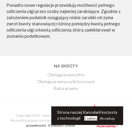
Ponadto nowe regulacje przewidują możliwość pełnego
odliczenia ulgi przez osoby najmniej zarabiające. Zgodnie z
założeniem podatnik osiągający niskie zarobki otrzyma
zwrot kwoty stanowiącej różnicę pomiędzy kwotą pełnego
odliczenia ulgi a kwotą odliczenia, którą zadeklarował w
zeznaniu podatkowym.
NA SKRÓTY
Obsługa prawna firm
Obsługa prawna osób fizycznych
Radca prawny
E-Book
Blog Kancelarii
Strona naszej Kancelarii korzysta
Copyright 2019 - www.kancelariaprawnajr.pl.
z technologii
Cookies
Akceptuję
Wszystkie prawa zastrzeżone
Regulamin - polityka
prywatności
Polityka Cookie