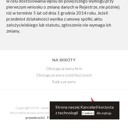
w celu dostosowania wpisu do powyższego wymogu przy
pierwszym wniosku o zmianę danych w Rejestrze, nie później
niż w terminie 5 lat od dnia 1 grudnia 2014 roku. Jeżeli
przedmiot działalności wynika z umowy spółki, aktu
założycielskiego lub statutu, zgłoszenie nie wymaga ich
zmiany.
NA SKRÓTY
Obsługa prawna firm
Obsługa prawna osób fizycznych
Radca prawny
E-Book
Blog Kancelarii
Strona naszej Kancelarii korzysta
Copyright 2019 - www.kancelariaprawnajr.pl.
z technologii
Wszystkie prawa zastrzeżone
Regulamin - polityka
Cookies
Akceptuję
prywatności
Polityka Cookie