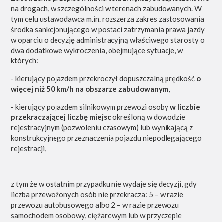
na drogach, w szczególności w terenach zabudowanych. W
tym celu ustawodawca m.in. rozszerza zakres zastosowania
środka sankcjonującego w postaci zatrzymania prawa jazdy
w oparciu o decyzję administracyjną właściwego starosty o
dwa dodatkowe wykroczenia, obejmujące sytuacje, w
których:
- kierujący pojazdem przekroczył dopuszczalną prędkość
o
więcej niż 50 km/h na obszarze zabudowanym
,
- kierujący pojazdem silnikowym przewozi osoby
w liczbie
przekraczającej liczbę miejsc
określoną w dowodzie
rejestracyjnym (pozwoleniu czasowym) lub wynikającą z
konstrukcyjnego przeznaczenia pojazdu niepodlegającego
rejestracji,
z tym że w ostatnim przypadku nie wydaje się decyzji, gdy
liczba przewożonych osób nie przekracza: 5 – w razie
przewozu autobusowego albo 2 – w razie przewozu
samochodem osobowy, ciężarowym lub w przyczepie