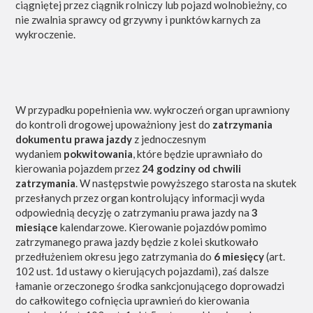
ciągniętej przez ciągnik rolniczy lub pojazd wolnobieżny, co
nie zwalnia sprawcy od grzywny i punktów karnych za
wykroczenie.
W przypadku popełnienia ww. wykroczeń organ uprawniony
do kontroli drogowej upoważniony jest do
zatrzymania
dokumentu prawa jazdy
z jednoczesnym
wydaniem
pokwitowania
, które będzie uprawniało do
kierowania pojazdem przez
24 godziny od chwili
zatrzymania
. W następstwie powyższego starosta na skutek
przesłanych przez organ kontrolujący informacji wyda
odpowiednią decyzję o zatrzymaniu prawa jazdy na
3
miesiące
kalendarzowe. Kierowanie pojazdów pomimo
zatrzymanego prawa jazdy będzie z kolei skutkowało
przedłużeniem okresu jego zatrzymania do
6 miesięcy
(art.
102 ust. 1d ustawy o kierujących pojazdami), zaś dalsze
łamanie orzeczonego środka sankcjonującego doprowadzi
do całkowitego cofnięcia uprawnień do kierowania