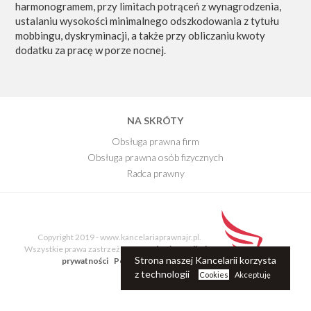
harmonogramem, przy limitach potrąceń z wynagrodzenia,
ustalaniu wysokości minimalnego odszkodowania z tytułu
mobbingu, dyskryminacji, a także przy obliczaniu kwoty
dodatku za pracę w porze nocnej.
NA SKRÓTY
Obsługa prawna firm
Obsługa prawna osób fizycznych
Radca prawny
E-Book
Blog Kancelarii
Copyright 2019 - www.kancelariaprawnajr.pl.
Wszystkie prawa zastrzeżone
Regulamin - polityka
Strona naszej Kancelarii korzysta
prywatności
Polityka Cookie
z technologii
Cookies
Akceptuję