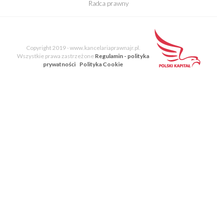
Radca prawny
E-Book
Blog Kancelarii
Copyright 2019 - www.kancelariaprawnajr.pl.
Wszystkie prawa zastrzeżone
Regulamin - polityka
prywatności
Polityka Cookie