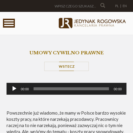
PL
|
EN
UMOWY CYWILNO PRAWNE
WSTECZ
Odtwarzacz
00:00
00:00
plików
dźwiękowych
Powszechnie już wiadomo, że mamy w Polsce bardzo wysokie
koszty pracy, na które narzekają pracodawcy. Pracownicy
raczej na to nie narzekają, ponieważ zazwyczaj nic o tym nie
wiedzą. Ale, wróćmy do tematu - koszty pracy spowodowały,