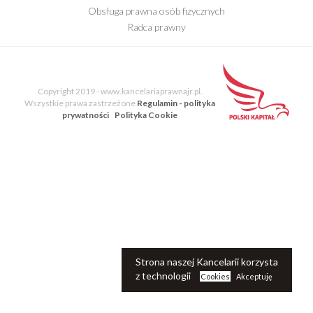
Obsługa prawna osób fizycznych
Radca prawny
E-Book
Blog Kancelarii
Copyright 2019 - www.kancelariaprawnajr.pl.
Wszystkie prawa zastrzeżone
Regulamin - polityka
prywatności
Polityka Cookie
Strona naszej Kancelarii korzysta
z technologii
Cookies
Akceptuję