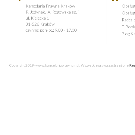
Kancelaria Prawna Kraków
Obsług
R. Jedynak, A. Rogowska sp. j.
Obsług
ul. Kielecka 1
Radca 
31-526 Kraków
E-Boo
czynne: pon-pt.: 9.00 - 17.00
Blog Ka
Copyright 2019 - www.kancelariaprawnajr.pl. Wszystkie prawa zastrzeżone
Reg