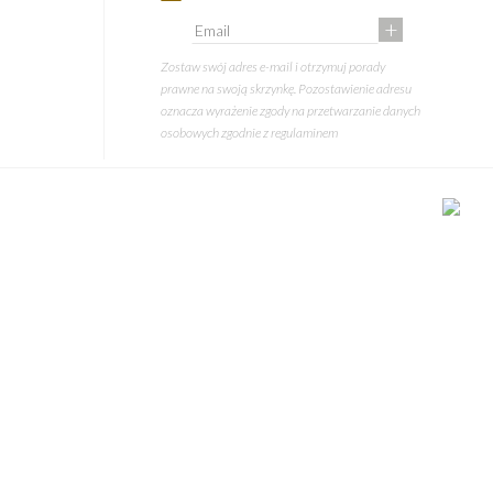
+
Zostaw swój adres e-mail i otrzymuj porady
prawne na swoją skrzynkę. Pozostawienie adresu
oznacza wyrażenie zgody na przetwarzanie danych
osobowych zgodnie z
regulaminem