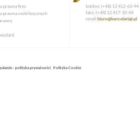
a prawna firm
telefon: (+48) 12 412-63-94
faks: (+48) 12 417-10-64
a prawna osób fizycznych
email:
biuro@kancelariajr.pl
prawny
k
ncelarii
ulamin - polityka prywatności
Polityka Cookie