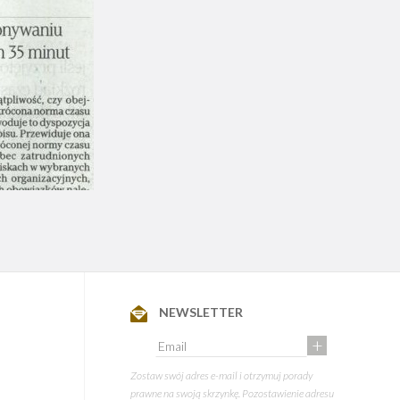
NEWSLETTER
+
Zostaw swój adres e-mail i otrzymuj porady
prawne na swoją skrzynkę. Pozostawienie adresu