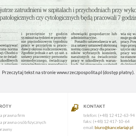
Przeczytaj tekst na stronie www.rzeczpospolita.pl
(dostęp płatny).
KRÓTY
KONTAKT
a prawna firm
telefon: (+48) 12 412-63-94
faks: (+48) 12 417-10-64
a prawna osób fizycznych
email:
biuro@kancelariajr.pl
prawny