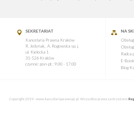
SEKRETARIAT
NA S
Kancelaria Prawna Kraków
Obsług
R. Jedynak, A. Rogowska sp. j.
Obsług
ul. Kielecka 1
Radca 
31-526 Kraków
E-Boo
czynne: pon-pt.: 9.00 - 17.00
Blog Ka
Copyright 2019 - www.kancelariaprawnajr.pl. Wszystkie prawa zastrzeżone
Reg