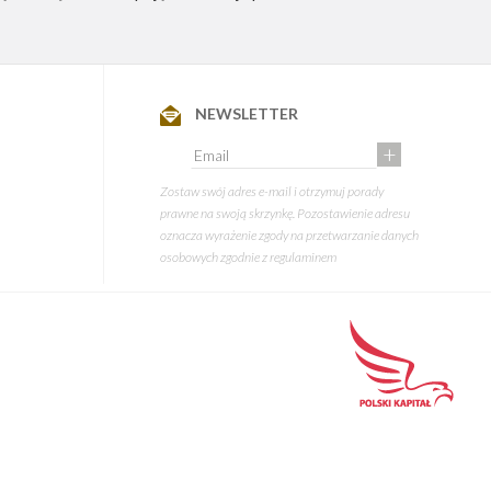
NEWSLETTER
+
Zostaw swój adres e-mail i otrzymuj porady
prawne na swoją skrzynkę. Pozostawienie adresu
oznacza wyrażenie zgody na przetwarzanie danych
osobowych zgodnie z
regulaminem