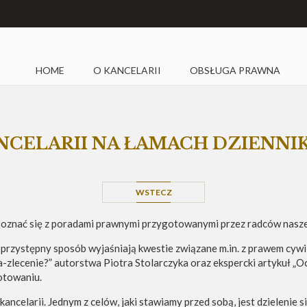
HOME
O KANCELARII
OBSŁUGA PRAWNA
CELARII NA ŁAMACH DZIENNI
WSTECZ
oznać się z poradami prawnymi przygotowanymi przez radców naszej
y i przystępny sposób wyjaśniają kwestie związane m.in. z prawem cy
-zlecenie?” autorstwa Piotra Stolarczyka oraz ekspercki artykuł „O
otowaniu.
ancelarii. Jednym z celów, jaki stawiamy przed sobą, jest dzielenie s