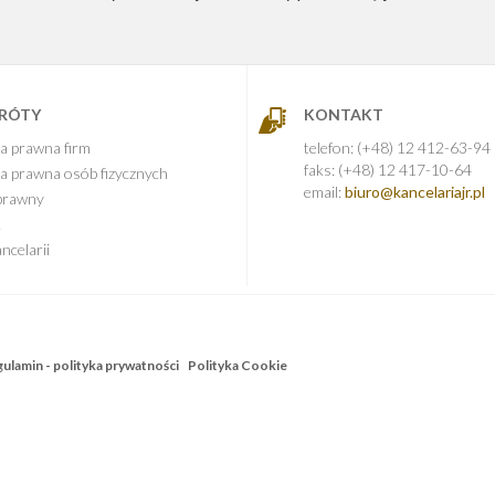
KRÓTY
KONTAKT
a prawna firm
telefon: (+48) 12 412-63-94
faks: (+48) 12 417-10-64
a prawna osób fizycznych
email:
biuro@kancelariajr.pl
prawny
k
ncelarii
ulamin - polityka prywatności
Polityka Cookie