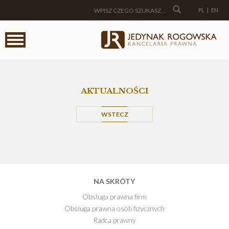
PL
|
EN
AKTUALNOŚCI
WSTECZ
NA SKRÓTY
Obsługa prawna firm
Obsługa prawna osób fizycznych
Radca prawny