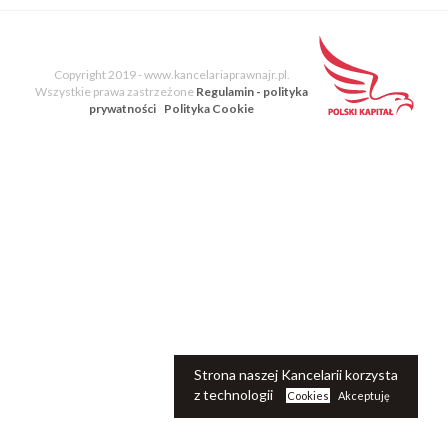
E-Book
Blog Kancelarii
Copyright 2019 - www.kancelariaprawnajr.pl.
Wszystkie prawa zastrzeżone
Regulamin - polityka
prywatności
Polityka Cookie
Strona naszej Kancelarii korzysta
z technologii
Cookies
Akceptuję